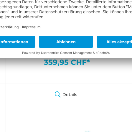
Flexskin Steamer 5/3mm Overall
Extrem widerstandsfähiger Semi-dry
Surfanzug
359,95 CHF*
Details