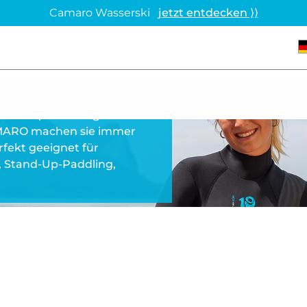
Camaro Wasserski
jetzt entdecken ⟩⟩
BEKLEIDUNG FÜR
igen Neoprenanzügen und
AMARO machen sie immer
rfekt geeignet für
, Stand-Up-Paddling,