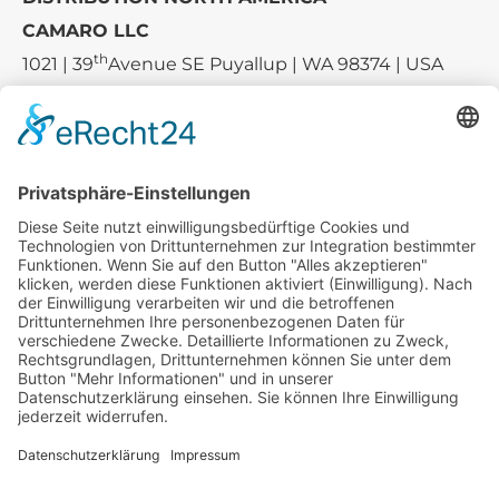
CAMARO LLC
th
1021 | 39
Avenue SE Puyallup | WA 98374 | USA
E-mail:
sales-usa@camaro.at
Tel.:
+1 253-867-57 35
Unternehmen
Service
Media
© 2026 - Camaro Erich Roiser GmbH
AGB
Impressum
Kontakt