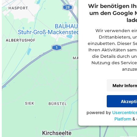
Wir benötigen I
um den Google M
lad
Wir verwenden ein
Drittanbieters, 
einzubetten. Dieser S
Ihren Aktivitäten sam
die Details durch u
Nutzung des Service
anzuze
Mehr Infor
Akzepti
powered by
Usercentri
Platform
&