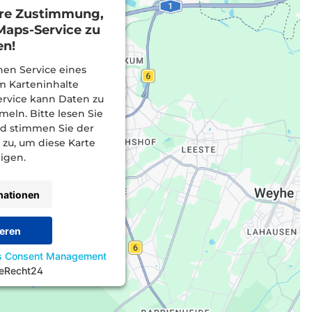
hre Zustimmung,
aps-Service zu
en!
en Service eines
um Karteninhalte
ervice kann Daten zu
meln. Bitte lesen Sie
nd stimmen Sie der
 zu, um diese Karte
igen.
mationen
eren
cs Consent Management
eRecht24