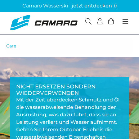
Camaro Wasserski
jetzt entdecken ⟩⟩
Care
NICHT ERSETZEN SONDERN
WIEDERVERWENDEN
Mit der Zeit überdecken Schmutz und Öl
die wasserabweisende Behandlung der
Ausrüstung, was dazu führt, dass sie an
Leistung verliert und Wasser aufnimmt.
Geben Sie Ihrem Outdoor-Erlebnis die
wasserabweisenden Eigenschaften