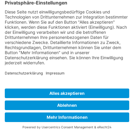
Cure Accelerator 30ml
Beschleunigt den Trocknungsvorgang von
Aquasure
13,95 CHF*