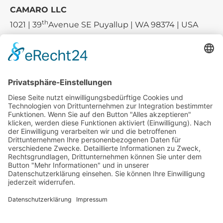
CAMARO LLC
th
1021 | 39
Avenue SE Puyallup | WA 98374 | USA
E-mail:
sales-usa@camaro.at
Tel.:
+1 253-867-57 35
Unternehmen
Service
Media
© 2026 - Camaro Erich Roiser GmbH
AGB
Impressum
Kontakt
Datenschutz
Widerrufsrecht