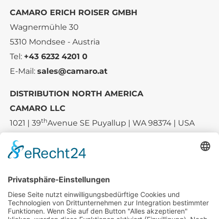
CAMARO ERICH ROISER GMBH
Wagnermühle 30
5310 Mondsee - Austria
Tel:
+43 6232 4201 0
E-Mail:
sales@camaro.at
DISTRIBUTION NORTH AMERICA
CAMARO LLC
th
1021 | 39
Avenue SE Puyallup | WA 98374 | USA
E-mail:
sales-usa@camaro.at
Tel.:
+1 253-867-57 35
Unternehmen