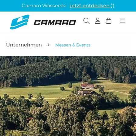
Camaro Wasserski
jetzt entdecken ⟩⟩
Unternehmen
Messen & Events