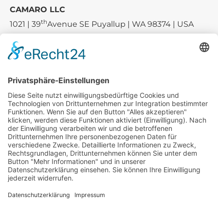
CAMARO LLC
th
1021 | 39
Avenue SE Puyallup | WA 98374 | USA
E-mail:
sales-usa@camaro.at
Tel.:
+1 253-867-57 35
Unternehmen
Service
Media
© 2026 - Camaro Erich Roiser GmbH
AGB
Impressum
Kontakt
Datenschutz
Widerrufsrecht