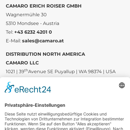
CAMARO ERICH ROISER GMBH
Wagnermühle 30
5310 Mondsee - Austria
Tel:
+43 6232 4201 0
E-Mail:
sales@camaro.at
DISTRIBUTION NORTH AMERICA
CAMARO LLC
th
1021 | 39
Avenue SE Puyallup | WA 98374 | USA
E-mail:
sales-usa@camaro.at
Tel.:
+1 253-867-57 35
Unternehmen
Service