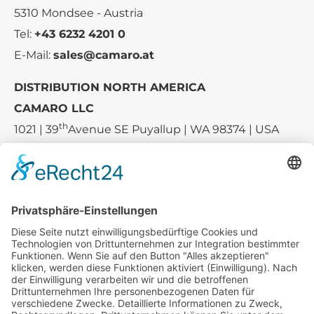
5310 Mondsee - Austria
Tel:
+43 6232 4201 0
E-Mail:
sales@camaro.at
DISTRIBUTION NORTH AMERICA
CAMARO LLC
th
1021 | 39
Avenue SE Puyallup | WA 98374 | USA
E-mail:
sales-usa@camaro.at
Tel.:
+1 253-867-57 35
Unternehmen
Service
Media