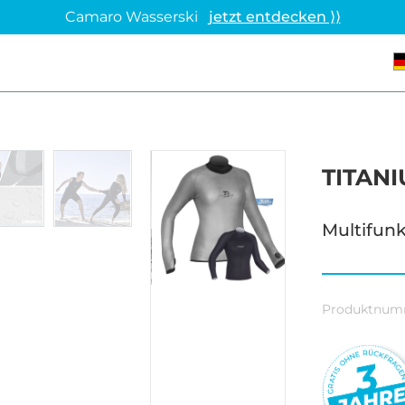
Camaro Wasserski
jetzt entdecken ⟩⟩
TITAN
Multifunk
Produktnum