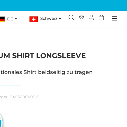
Schweiz
DE
IUM SHIRT LONGSLEEVE
tionales Shirt beidseitig zu tragen
mer:
C4936081-99-S