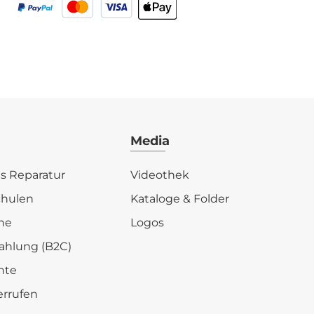
Media
is Reparatur
Videothek
chulen
Kataloge & Folder
he
Logos
ahlung (B2C)
hte
errufen