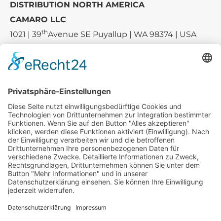
DISTRIBUTION NORTH AMERICA
CAMARO LLC
th
1021 | 39
Avenue SE Puyallup | WA 98374 | USA
E-mail:
sales-usa@camaro.at
Tel.:
+1 253-867-57 35
Unternehmen
Service
Media
© 2026 - Camaro Erich Roiser GmbH
AGB
Impressum
Kontakt