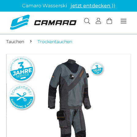
Camaro Wasserski
jetzt entdecken ⟩⟩
Tauchen
Trockentauchen