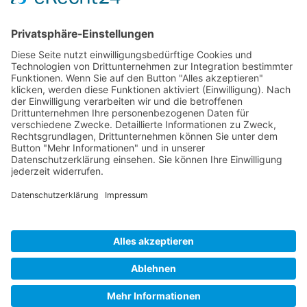
Unternehmen
Service
Media
© 2026 - Camaro Erich Roiser GmbH
AGB
Impressum
Kontakt
Datenschutz
Widerrufsrecht
* Alle Preise inkl. gesetzl. Mehrwertsteuer zzgl. Versandkosten