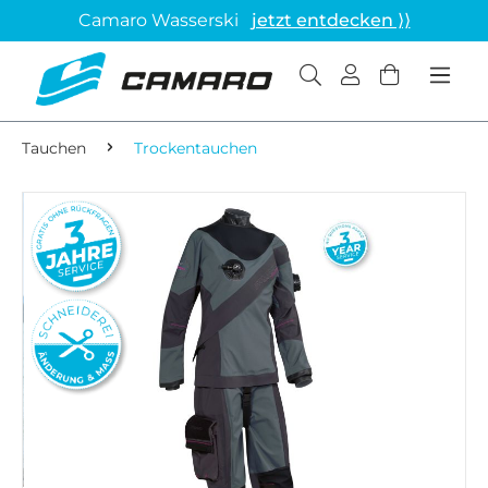
Camaro Wasserski
jetzt entdecken ⟩⟩
Tauchen
Trockentauchen