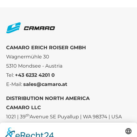
CAMARO ERICH ROISER GMBH
Wagnermühle 30
5310 Mondsee - Austria
Tel:
+43 6232 4201 0
E-Mail:
sales@camaro.at
DISTRIBUTION NORTH AMERICA
CAMARO LLC
th
1021 | 39
Avenue SE Puyallup | WA 98374 | USA
E-mail:
sales-usa@camaro.at
Tel.:
+1 253-867-57 35